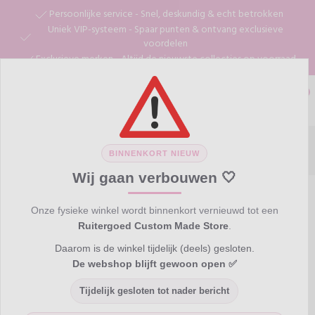
Persoonlijke service - Snel, deskundig & echt betrokken
Uniek VIP-systeem - Spaar punten & ontvang exclusieve
voordelen
Exclusieve merken - Altijd de nieuwste collecties op voorraad
0
BINNENKORT NIEUW
Wij gaan verbouwen 🤍
Home
Merken
Kingsley
Sneaker
Sneaker
Onze fysieke winkel wordt binnenkort vernieuwd tot een
Ruitergoed Custom Made Store
.
Daarom is de winkel tijdelijk (deels) gesloten.
De webshop blijft gewoon open ✅
Tijdelijk gesloten tot nader bericht