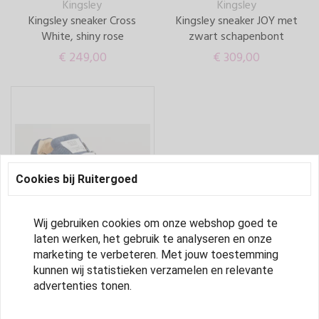
Kingsley
Kingsley
Kingsley sneaker Cross
Kingsley sneaker JOY met
White, shiny rose
zwart schapenbont
€ 249,
00
€ 309,
00
Cookies bij Ruitergoed
Wij gebruiken cookies om onze webshop goed te
laten werken, het gebruik te analyseren en onze
marketing te verbeteren. Met jouw toestemming
Kingsley
kunnen wij statistieken verzamelen en relevante
Kingsley sneaker SKY jeans
advertenties tonen.
blue , Roma white mt 39